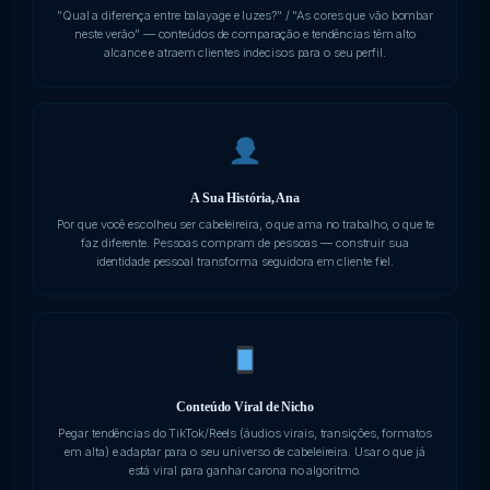
"Qual a diferença entre balayage e luzes?" / "As cores que vão bombar
neste verão" — conteúdos de comparação e tendências têm alto
alcance e atraem clientes indecisos para o seu perfil.
A Sua História, Ana
Por que você escolheu ser cabeleireira, o que ama no trabalho, o que te
faz diferente. Pessoas compram de pessoas — construir sua
identidade pessoal transforma seguidora em cliente fiel.
Conteúdo Viral de Nicho
Pegar tendências do TikTok/Reels (áudios virais, transições, formatos
em alta) e adaptar para o seu universo de cabeleireira. Usar o que já
está viral para ganhar carona no algoritmo.