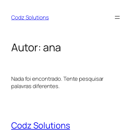
Pular
para
Codz Solutions
o
conteúdo
Autor:
ana
Nada foi encontrado. Tente pesquisar
palavras diferentes.
Codz Solutions